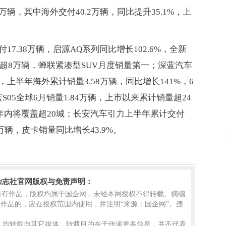
6万辆，其中海外交付40.2万辆，同比提升35.1%，上
7.38万辆，启源AQ系列同比增长102.6%，全新
交付超8万辆，蝉联紧凑型SUV月度销量第一；深蓝汽车
%，上半年海外累计销量3.58万辆，同比增长141%，6
蓝S05全球6月销量1.84万辆，上市以来累计销量超24
店年内将覆盖超20城；长安汽车引力上半年累计交付
2万辆，皮卡销量同比增长43.9%。
杂志社官网版权与免责声明：
的所有作品，版权均属于国企网，未经本网授权不得转载、摘编
作品的，应在授权范围内使用，并注明“来源：国企网”。违
品，均转载自其它媒体，转载目的在于传递更多信息，并不代表