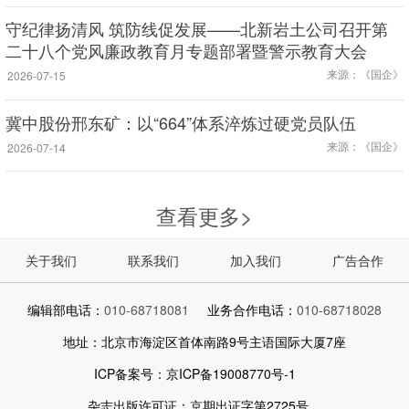
守纪律扬清风 筑防线促发展——北新岩土公司召开第
二十八个党风廉政教育月专题部署暨警示教育大会
来源：《国企》
2026-07-15
冀中股份邢东矿：以“664”体系淬炼过硬党员队伍
来源：《国企》
2026-07-14
查看更多>
关于我们
联系我们
加入我们
广告合作
编辑部电话：
010-68718081
业务合作电话：
010-68718028
地址：北京市海淀区首体南路9号主语国际大厦7座
ICP备案号：京ICP备19008770号-1
杂志出版许可证：京期出证字第2725号