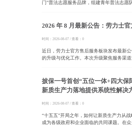
门”普法志愿服务品牌，组建青年普法志愿
青年喜闻乐见的形式把法律知识送到群众身
动，构建全覆盖普法矩阵。针对不同群体的法律
2026 年 8 月最新公告：劳
时间：2026-08-07
/
查看：0
近日，劳力士官方售后服务板块发布最新公
的升级与优化工作。本次升级聚焦服务渠道
护服务标准化四大方向，进一步夯实腕表全
定、便捷、专业的原厂售后服务。本次记者团
披保一号首创“五位一体+四大保
新质生产力落地提供系统性解决
时间：2026-08-07
/
查看：0
“十五五”开局之年，如何让新质生产力从
成为各级政府和企业面临的共同课题。在众
首家全周期项目品牌服务商，总结提炼出一套