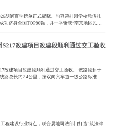
功跻身全国TOP80强，并一举斩获“南京地区民办
TOP100梯队，该校今年成功实现了排位区间的跨越
健向上的发展势能。 此次榜单的...
S217改建项目改建段顺利通过交工验收
17改建项目改建段顺利通过交工验收。 该路段起于
，线路总长约2.4公里，按双向六车道一级公路标准建
工内容涵盖路基路面、桥涵通道、交通安全及机电配
胶州、...
足工程建设行业特点，联合属地司法部门打造“筑法津