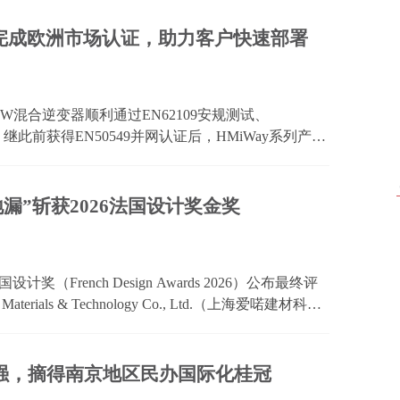
品...
器完成欧洲市场认证，助力客户快速部署
5kW混合逆变器顺利通过EN62109安规测试、
C测试。继此前获得EN50549并网认证后，HMiWay系列产品
一步提升了产品在欧洲市场的交付能力。 EN50549
标准以及EN61000系...
漏”斩获2026法国设计奖金奖
奖（French Design Awards 2026）公布最终评
aterials & Technology Co., Ltd.（上海爱喏建材科技
ng Ancient Wisdom with Modern Living”（太极地漏
强，摘得南京地区民办国际化桂冠