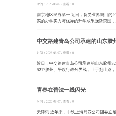
时间：2026-08-07
/
查看：0
南京地区民办第一 近日，备受业界瞩目的2026胡润百学榜单正式揭晓。句容碧桂园学校凭借扎
实的办学实力与优异的升学成果强势突围，成
国际化学校第一名”的殊荣。相较于去年位列
式提升，彰显了稳
中交路建青岛公司承建的山东胶州
时间：2026-08-07
/
查看：0
近日，中交路建青岛公司承建的山东胶州S2
S217胶州、平度行政分界线，止于赶山路
设，全线桥涵设计荷载等级为公路Ⅰ级，施
套等全专业基础设施工程。 项目投用后，畅通
青春在普法一线闪光
时间：2026-08-07
/
查看：0
天津讯 近年来，中铁上海局四公司团委立