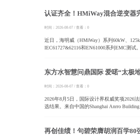
本季搭建了多种多样的故事场景，不同于过往作
认证齐全！HMiWay混合逆变
时间：2026-08-07
/
查看：0
近日，海明威（HMiWay）系列60kW、12
IEC61727&62116和EN61000系列EM
已完成欧洲市场应用所需的关键标准验证，进
和IEC61727&62116并网标准、EN62109安全
东方水智慧问鼎国际 爱喏“太极地
时间：2026-08-07
/
查看：0
2026年8月5日，国际设计界权威奖项2026法国设计
选结果。来自中国的Shanghai Anrro Building M
有限公司）凭借作品“Tai Chi Drain - Harmonizi
——融古慧于今居），在...
再创佳绩！句碧荣膺胡润百学80