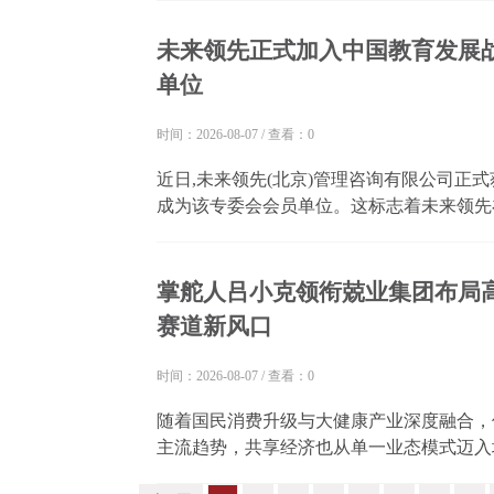
目从“从无到有、由弱至强”的全周期发展...
未来领先正式加入中国教育发展
单位
时间：2026-08-07
/
查看：0
近日,未来领先(北京)管理咨询有限公司正
成为该专委会会员单位。这标志着未来领先
术组织的权威认可,也意味着其"全周期职
权威机构背书:国家级学术组织的认可中国教育
掌舵人吕小克领衔兢业集团布局
赛道新风口
时间：2026-08-07
/
查看：0
随着国民消费升级与大健康产业深度融合，
主流趋势，共享经济也从单一业态模式迈入
疫情时代，大众健康意识全面觉醒，旅客对