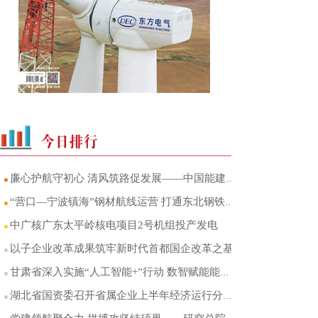
廉心护航守初心 清风筑路促发展——中国能建葛洲坝交投山东区域中心党总支廉洁品牌建设
“营口—宁波镇海”钢材航线运营 打通东北钢铁产区至华东市场海运直达通道
中广核广东太平岭核电项目2号机组投产发电
以子企业改革成果筑牢新时代首都国企改革之基
甘肃省深入实施“人工智能+”行动 数智赋能能源产业转型升级
湖北省国资委召开省属企业上半年经济运行分析会