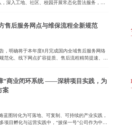
队，深入工地、社区、校园开展常态化普法服务，用
边，成为属地法治建设的一道亮丽风景线。 三维联
需...
力士官方售后服务网点与维保流程全新规范
告，明确将于本年度8月完成国内全域售后服务网络
规范化、线下网点扩容提质、售后流程精简提速、养
生命周期服务体系，为国内广大腕表持有者提供更稳
队以实...
障”商业闭环系统 ——深耕项目实践，为
方案
战略蓝图转化为可落地、可复制、可持续的产业实践，
多项目孵化与运营实践中，“披保一号”公司作为中国
独创的 “五位一体+四大保障”商业闭环系统，为项