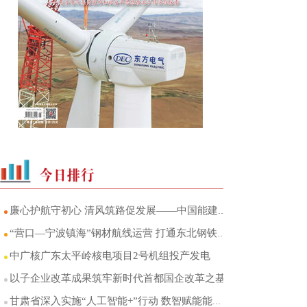
廉心护航守初心 清风筑路促发展——中国能建葛洲坝交投山东区域中心党总支廉洁品牌建设
“营口—宁波镇海”钢材航线运营 打通东北钢铁产区至华东市场海运直达通道
中广核广东太平岭核电项目2号机组投产发电
以子企业改革成果筑牢新时代首都国企改革之基
甘肃省深入实施“人工智能+”行动 数智赋能能源产业转型升级