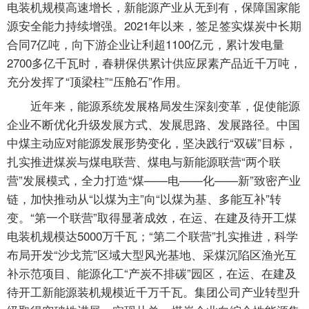
电装机规模高速增长，新能源产业从无到有，保障国家能
源安全能力持续增强。2021年以来，签足签实煤炭中长期
合同7亿吨，向下游企业让利超1100亿元，累计发电量
2700多亿千瓦时，春耕保供累计供应尿素产品近千万吨，
充分发挥了“顶梁柱”“压舱石”作用。
近年来，能源系统发展格局发生深刻变革，促使能源
企业不断优化升级发展方式、发展思路、发展路径。中国
中煤主动应对能源发展形势变化，坚决践行“双碳”目标，
扎实推进煤炭与煤电联营、煤电与新能源联营“两个联
营”发展模式，全力打造“煤——电——化——新”致密产业
链，加快推动从“以煤为主”向“以煤为基、多能互补”转
变。“第一个联营”取得显著成效，在运、在建及待开工煤
电装机规模达5000万千瓦；“第二个联营”扎实推进，科学
布局开发“沙戈荒”区域大型风光基地、采煤沉陷区渔光互
补示范项目、能源化工“产炭不排碳”园区，在运、在建及
待开工新能源装机规模近千万千瓦。集团公司产业转型升