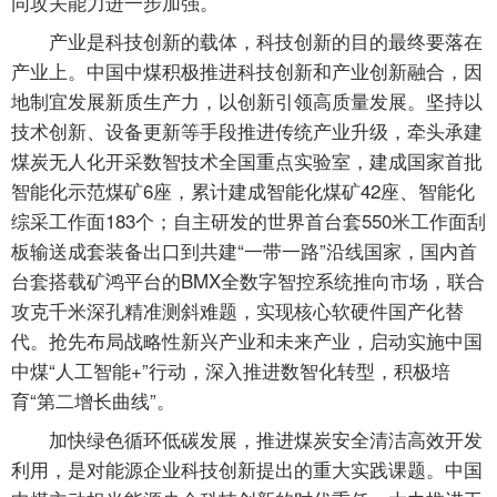
同攻关能力进一步加强。
产业是科技创新的载体，科技创新的目的最终要落在
产业上。中国中煤积极推进科技创新和产业创新融合，因
地制宜发展新质生产力，以创新引领高质量发展。坚持以
技术创新、设备更新等手段推进传统产业升级，牵头承建
煤炭无人化开采数智技术全国重点实验室，建成国家首批
智能化示范煤矿6座，累计建成智能化煤矿42座、智能化
综采工作面183个；自主研发的世界首台套550米工作面刮
板输送成套装备出口到共建“一带一路”沿线国家，国内首
台套搭载矿鸿平台的BMX全数字智控系统推向市场，联合
攻克千米深孔精准测斜难题，实现核心软硬件国产化替
代。抢先布局战略性新兴产业和未来产业，启动实施中国
中煤“人工智能+”行动，深入推进数智化转型，积极培
育“第二增长曲线”。
加快绿色循环低碳发展，推进煤炭安全清洁高效开发
利用，是对能源企业科技创新提出的重大实践课题。中国