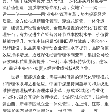
要。中国中煤聚焦提升“五个价值”，深化落实对标世界一
流价值创造、提质增效等专项行动，实施“产——购——
运——储——销——用”业务链管理变革，努力提高经营
质量。全方位推进精细化管理、穿透式监管、一体化运
营，建设生产经营全场景、全链条覆盖的现代化“智控”管
理平台，有力促进生产经营各环节成本控制水平、价值贡
献能力提升。实施中煤闪耀“SHINE”品牌战略，深化企业
品牌建设，以品牌引领带动企业管理水平提升，品牌价值
效应持续增强。通过深化经营管理体制变革，集团公司经
营效率和质量显著提升，“一利五率”指标持续优化，连续
6年获评中央企业负责人经营业绩考核A级企业。
世界一流能源企业，需要与时俱进的现代化管理模式
和管理体系与之相适应。中国中煤坚持问题导向和系统思
维推进管理模式和管理体系变革，形成“区域化+专业化
+市场化”融合互促的管理模式。实施区域化管理，统筹推
进山西、新疆等区域企业一体化管理，在上海、江苏、重
庆等10地布局设立区域公司，形成“晋——蒙——陕——