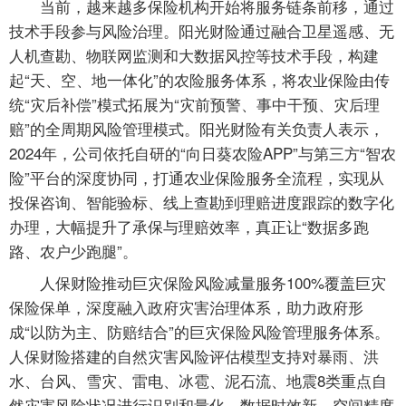
当前，越来越多保险机构开始将服务链条前移，通过
技术手段参与风险治理。阳光财险通过融合卫星遥感、无
人机查勘、物联网监测和大数据风控等技术手段，构建
起“天、空、地一体化”的农险服务体系，将农业保险由传
统“灾后补偿”模式拓展为“灾前预警、事中干预、灾后理
赔”的全周期风险管理模式。阳光财险有关负责人表示，
2024年，公司依托自研的“向日葵农险APP”与第三方“智农
险”平台的深度协同，打通农业保险服务全流程，实现从
投保咨询、智能验标、线上查勘到理赔进度跟踪的数字化
办理，大幅提升了承保与理赔效率，真正让“数据多跑
路、农户少跑腿”。
人保财险推动巨灾保险风险减量服务100%覆盖巨灾
保险保单，深度融入政府灾害治理体系，助力政府形
成“以防为主、防赔结合”的巨灾保险风险管理服务体系。
人保财险搭建的自然灾害风险评估模型支持对暴雨、洪
水、台风、雪灾、雷电、冰雹、泥石流、地震8类重点自
然灾害风险状况进行识别和量化，数据时效新、空间精度